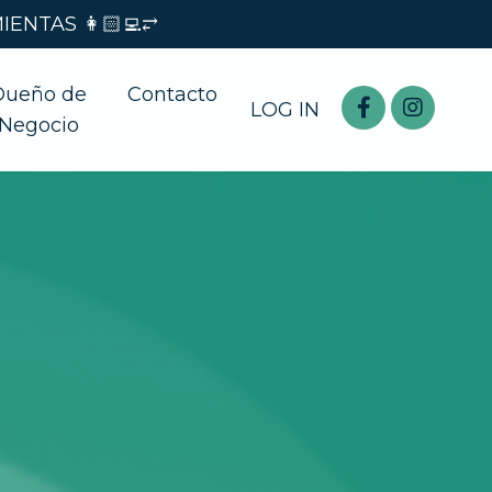
ENTAS 👩🏻‍💻⥂
Dueño de
Contacto
LOG IN
Negocio